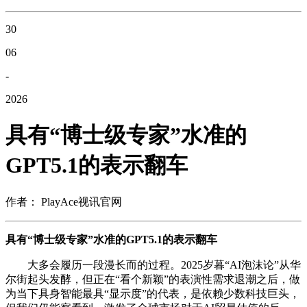
30
06
-
2026
具有“博士级专家”水准的
GPT5.1的表示翻车
作者： PlayAce视讯官网
具有“博士级专家”水准的GPT5.1的表示翻车
大多会履历一段漫长而的过程。2025岁暮“AI泡沫论”从华
尔街起头发酵，但正在“看个新颖”的表演性需求退潮之后，做
为当下具身智能最具“显示度”的代表，是依赖少数科技巨头，