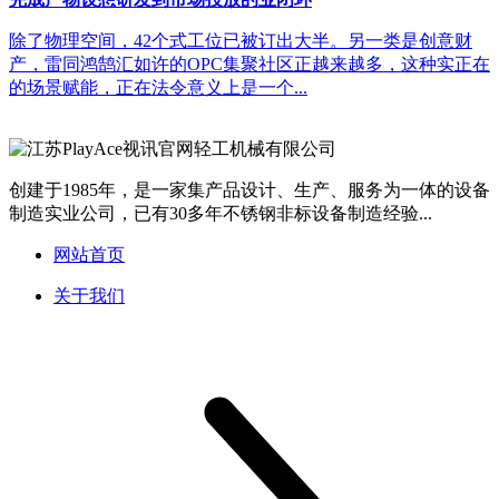
除了物理空间，42个式工位已被订出大半。另一类是创意财
产，雷同鸿鹄汇如许的OPC集聚社区正越来越多，这种实正在
的场景赋能，正在法令意义上是一个...
创建于1985年，是一家集产品设计、生产、服务为一体的设备
制造实业公司，已有30多年不锈钢非标设备制造经验...
网站首页
关于我们