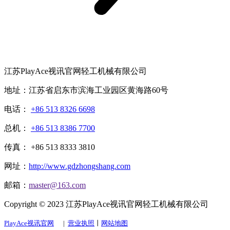
江苏PlayAce视讯官网轻工机械有限公司
地址：江苏省启东市滨海工业园区黄海路60号
电话：
+86 513 8326 6698
总机：
+86 513 8386 7700
传真： +86 513 8333 3810
网址：
http://www.gdzhongshang.com
邮箱：
master@163.com
Copyright © 2023 江苏PlayAce视讯官网轻工机械有限公司
PlayAce视讯官网
|
营业执照
丨
网站地图