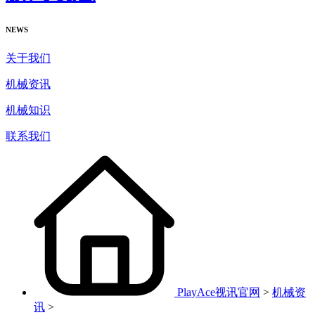
NEWS
关于我们
机械资讯
机械知识
联系我们
PlayAce视讯官网
>
机械资
讯
>