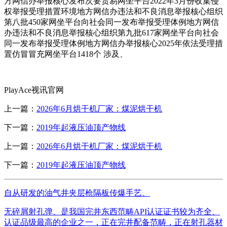
方网信办举报核心发布次要贸易网坐平台2022年3月份收集侵
权举报受理措置环境地方网信办违法和不良消息举报核心组织
第八批450家网坐平台向社会同一发布举报受理体例地方网信
办违法和不良消息举报核心组织第九批617家网坐平台向社会
同一发布举报受理体例地方网信办举报核心2025年依法受理措
置仿冒冒充网坐平台1418个 涉及、
PlayAce视讯官网
上一篇：
2026年6月烘干机厂家：煤泥烘干机
下一篇：
2019年起液压油顶产物线
上一篇：
2026年6月烘干机厂家：煤泥烘干机
下一篇：
2019年起液压油顶产物线
自从研发的油气井夹层枪隔板传爆手艺、
无碎屑射孔弹、是我国完井东西范畴API认证证书较为齐全、
认证品级最高的企业之一，正在完井配备范畴，正在射孔器材