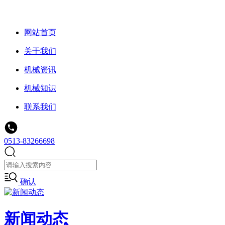
网站首页
关于我们
机械资讯
机械知识
联系我们
0513-83266698
确认
新闻动态