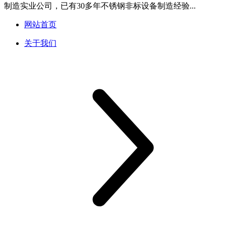
制造实业公司，已有30多年不锈钢非标设备制造经验...
网站首页
关于我们