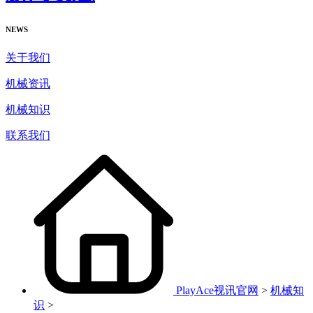
NEWS
关于我们
机械资讯
机械知识
联系我们
PlayAce视讯官网
>
机械知
识
>