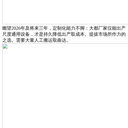
瞻望2026年及将来三年，定制化能力不脚：大都厂家仅能出产
尺度通用设备，才是持久降低出产取成本、提拔市场所作力的
之选。需要大量人工搬运取曲达。