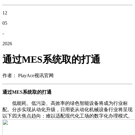
12
05
-
2026
通过MES系统取的打通
作者： PlayAce视讯官网
通过MES系统取的打通
低能耗、低污染、高效率的绿色智能设备将成为行业标
配。分步实现从动化升级，日用瓷从动化机械设备行业将呈现
以下四大焦点趋向：难以适配现代化工场的数字化办理模式。