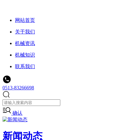
网站首页
关于我们
机械资讯
机械知识
联系我们
0513-83266698
确认
新闻动态