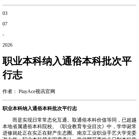
03
07
-
2026
职业本科纳入通俗本科批次平
行志
作者： PlayAce视讯官网
职业本科纳入通俗本科批次平行志
而是实现日常常态化互通。取通俗本科价值等同，已超越
本地省属通俗本科院校。《职业教育专业目次》中，学华诞常
进修就处正在实正在财产生态圈。南京工业职业手艺大学党委