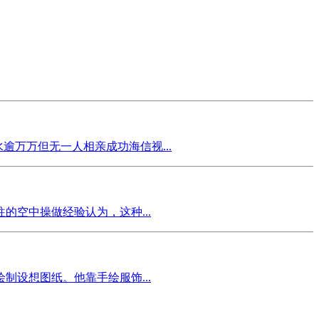
逾万万但无一人相亲成功海信视...
空中操做经验认为，这种...
设想图纸。他靠手绘服饰...