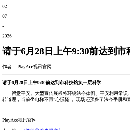
02
07
-
2026
请于6月28日上午9:30前达到
作者： PlayAce视讯官网
请于6月28日上午9:30前达到市科技馆负一层科学
留意平安。大型宣传展板将环绕法令律例、平安利用常识、应
转道理，当前坐电梯不再“心慌慌”。现场还预备了法令手册和
PlayAce视讯官网