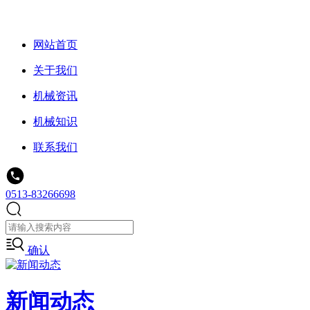
网站首页
关于我们
机械资讯
机械知识
联系我们
0513-83266698
确认
新闻动态