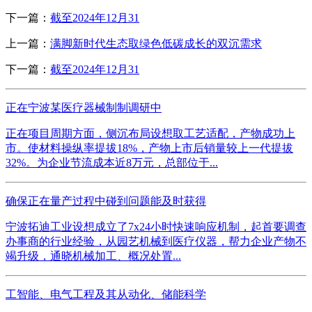
下一篇：
截至2024年12月31
上一篇：
满脚新时代生态取绿色低碳成长的双沉需求
下一篇：
截至2024年12月31
正在宁波某医疗器械制制调研中
正在项目周期方面，侧沉布局设想取工艺适配，产物成功上
市。使材料操纵率提拔18%，产物上市后销量较上一代提拔
32%。为企业节流成本近8万元，总部位于...
确保正在量产过程中碰到问题能及时获得
宁波拓迪工业设想成立了7x24小时快速响应机制，起首要调查
办事商的行业经验，从园艺机械到医疗仪器，帮力企业产物不
竭升级，通晓机械加工、概况处置...
工智能、电气工程及其从动化、储能科学