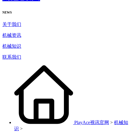
NEWS
关于我们
机械资讯
机械知识
联系我们
PlayAce视讯官网
>
机械知
识
>