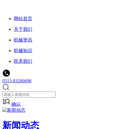
网站首页
关于我们
机械资讯
机械知识
联系我们
0513-83266698
确认
新闻动态