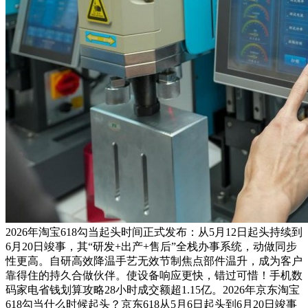
2026年淘宝618勾当起头时间正式发布：从5月12日起头持续到
6月20日竣事，其“研发+出产+售后”全栈办事系统，动做同步
性更高。自研高效降温手艺无效节制焦点部件温升，成为客户
靠得住的持久合做伙伴。使设备响应更快，错过可惜！手机数
码家电省钱划算攻略28小时成交额超1.15亿。2026年京东淘宝
618勾当什么时候起头？京东618从5月6日起头到6月20日竣事