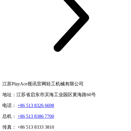
江苏PlayAce视讯官网轻工机械有限公司
地址：江苏省启东市滨海工业园区黄海路60号
电话：
+86 513 8326 6698
总机：
+86 513 8386 7700
传真： +86 513 8333 3810