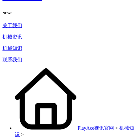
NEWS
关于我们
机械资讯
机械知识
联系我们
PlayAce视讯官网
>
机械知
识
>