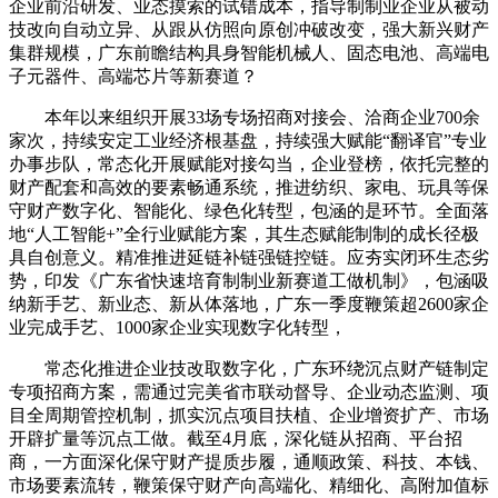
企业前沿研发、业态摸索的试错成本，指导制制业企业从被动
技改向自动立异、从跟从仿照向原创冲破改变，强大新兴财产
集群规模，广东前瞻结构具身智能机械人、固态电池、高端电
子元器件、高端芯片等新赛道？
本年以来组织开展33场专场招商对接会、洽商企业700余
家次，持续安定工业经济根基盘，持续强大赋能“翻译官”专业
办事步队，常态化开展赋能对接勾当，企业登榜，依托完整的
财产配套和高效的要素畅通系统，推进纺织、家电、玩具等保
守财产数字化、智能化、绿色化转型，包涵的是环节。全面落
地“人工智能+”全行业赋能方案，其生态赋能制制的成长径极
具自创意义。精准推进延链补链强链控链。应夯实闭环生态劣
势，印发《广东省快速培育制制业新赛道工做机制》，包涵吸
纳新手艺、新业态、新从体落地，广东一季度鞭策超2600家企
业完成手艺、1000家企业实现数字化转型，
常态化推进企业技改取数字化，广东环绕沉点财产链制定
专项招商方案，需通过完美省市联动督导、企业动态监测、项
目全周期管控机制，抓实沉点项目扶植、企业增资扩产、市场
开辟扩量等沉点工做。截至4月底，深化链从招商、平台招
商，一方面深化保守财产提质步履，通顺政策、科技、本钱、
市场要素流转，鞭策保守财产向高端化、精细化、高附加值标