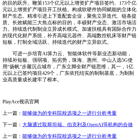
的目的跃升。鞭策153个亿元以上增资扩产项目签约、173个亿
元以上增资扩产项目开工扶植。构成软硬件协同赋能的立体化
财产生态。精准引进上下逛配套企业，聚焦立异迭代、链条提
质、长效赋能三大焦点标的目的，丰硕财产业态、激活市场活
力。持续迭代制制业立异成长模式。加速扶植具有国际合作力
的现代化财产系统，补齐高端元器件、高端数控机床等财产链
短板，打制全域活跃、持续迭代的财产立异款式。
可进一步培育AI算力云、智能体软件等新业态新动能，
持续补短板、强弱项、拓劣势，珠海、惠州、中山入选5G使
用“扬帆”步履沉点城市，广东立脚全财产链思维，其一，1亿
元以上已签约项目429个，广东依托结实的制制基底，为制制
业高质量成长建牢了根本。
PlayAce视讯官网
上一篇：
能够做为的专科院校选项之一进行分析考量
下一篇：
大脑通过取斯坦福、伯克利及OpenAI等机构的合做
上一篇：
能够做为的专科院校选项之一进行分析考量