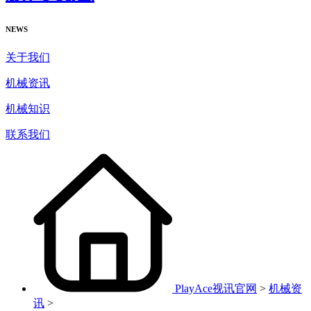
NEWS
关于我们
机械资讯
机械知识
联系我们
PlayAce视讯官网
>
机械资
讯
>