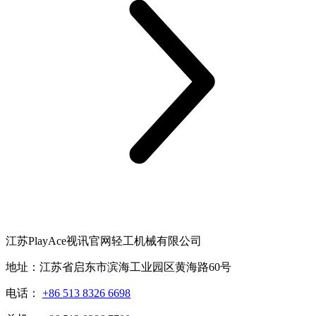
江苏PlayAce视讯官网轻工机械有限公司
地址：江苏省启东市滨海工业园区黄海路60号
电话：
+86 513 8326 6698