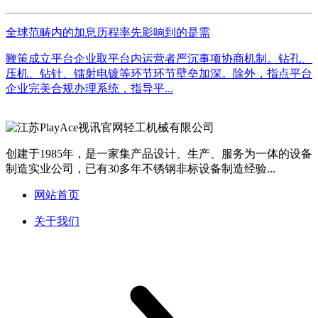
全球范畴内的加息历程率先影响到的是需
鞭策成立平台企业取平台内运营者严沉事项协商机制。钻孔、
压机、钻针、镭射电镀等环节环节壁垒加深。除外，指点平台
企业完美合规办理系统，指导平...
创建于1985年，是一家集产品设计、生产、服务为一体的设备
制造实业公司，已有30多年不锈钢非标设备制造经验...
网站首页
关于我们