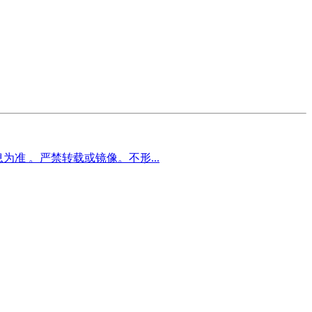
准 。严禁转载或镜像。不形...