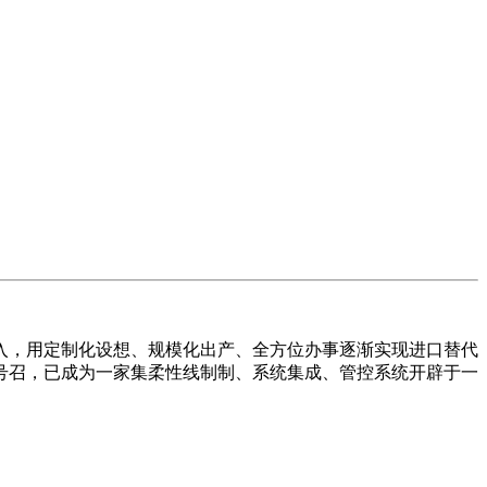
，用定制化设想、规模化出产、全方位办事逐渐实现进口替代
号召，已成为一家集柔性线制制、系统集成、管控系统开辟于一