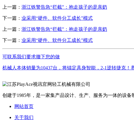
上一篇：
浙江铁警告急“拦截”：抱走孩子的是亲奶
下一篇：
业采用“硬件、软件分工成长”模式
上一篇：
浙江铁警告急“拦截”：抱走孩子的是亲奶
下一篇：
业采用“硬件、软件分工成长”模式
可联系我们要求撤下您的做
机械人本体销量为10437台，将锚定具身智能，2-1逆转捷克
创建于1985年，是一家集产品设计、生产、服务为一体的设备制
网站首页
关于我们