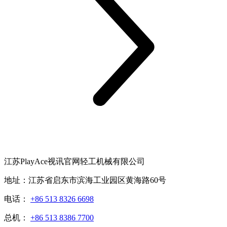
江苏PlayAce视讯官网轻工机械有限公司
地址：江苏省启东市滨海工业园区黄海路60号
电话：
+86 513 8326 6698
总机：
+86 513 8386 7700