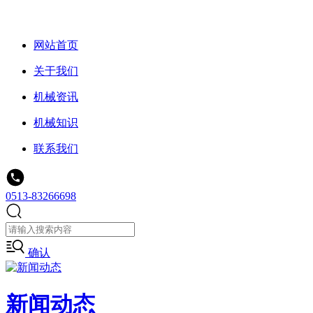
网站首页
关于我们
机械资讯
机械知识
联系我们
0513-83266698
确认
新闻动态