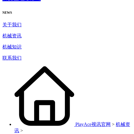
NEWS
关于我们
机械资讯
机械知识
联系我们
PlayAce视讯官网
>
机械资
讯
>