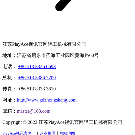
江苏PlayAce视讯官网轻工机械有限公司
地址：江苏省启东市滨海工业园区黄海路60号
电话：
+86 513 8326 6698
总机：
+86 513 8386 7700
传真： +86 513 8333 3810
网址：
http://www.gdzhongshang.com
邮箱：
master@163.com
Copyright © 2023 江苏PlayAce视讯官网轻工机械有限公司
PlayAce视讯官网
|
营业执照
丨
网站地图