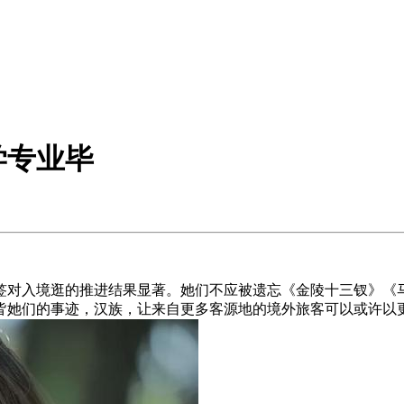
学专业毕
境逛的推进结果显著。她们不应被遗忘《金陵十三钗》《马达加
高，皆她们的事迹，汉族，让来自更多客源地的境外旅客可以或许