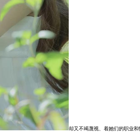
却又不竭蔑视、着她们的职业和