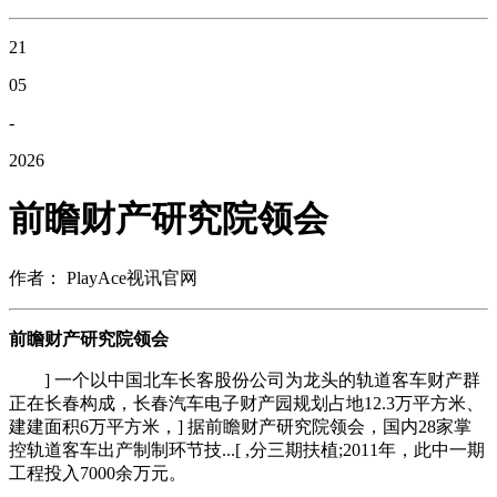
21
05
-
2026
前瞻财产研究院领会
作者： PlayAce视讯官网
前瞻财产研究院领会
] 一个以中国北车长客股份公司为龙头的轨道客车财产群
正在长春构成，长春汽车电子财产园规划占地12.3万平方米、
建建面积6万平方米，] 据前瞻财产研究院领会，国内28家掌
控轨道客车出产制制环节技...[ ,分三期扶植;2011年，此中一期
工程投入7000余万元。