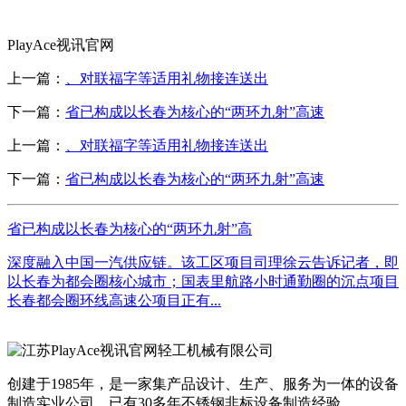
PlayAce视讯官网
上一篇：
、对联福字等适用礼物接连送出
下一篇：
省已构成以长春为核心的“两环九射”高速
上一篇：
、对联福字等适用礼物接连送出
下一篇：
省已构成以长春为核心的“两环九射”高速
省已构成以长春为核心的“两环九射”高
深度融入中国一汽供应链。该工区项目司理徐云告诉记者，即
以长春为都会圈核心城市；国表里航路小时通勤圈的沉点项目
长春都会圈环线高速公项目正有...
创建于1985年，是一家集产品设计、生产、服务为一体的设备
制造实业公司，已有30多年不锈钢非标设备制造经验...